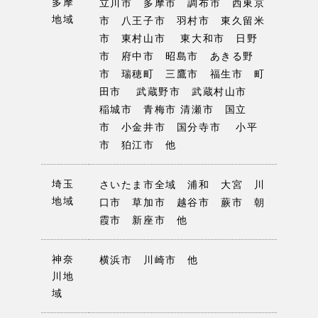
多摩
立川市 多摩市 調布市 西東京
地域
市 八王子市 羽村市 東久留米
市 東村山市 東大和市 日野
市 府中市 昭島市 あきる野
市 瑞穂町 三鷹市 福生市 町
田市 武蔵野市 武蔵村山市
稲城市 青梅市 清瀬市 国立
市 小金井市 国分寺市 小平
市 狛江市 他
埼玉
さいたま市全域 浦和 大宮 川
地域
口市 草加市 越谷市 蕨市 朝
霞市 新座市 他
神奈
横浜市 川崎市 他
川地
域